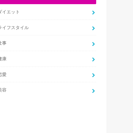
ダイエット
ライフスタイル
仕事
健康
恋愛
美容