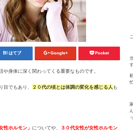
はてブ
Google+
Pocket
活や身体に深く関わってくる重要なものです。
り目でもあり、
２０代の頃とは体調の変化を感じる人
も
女性ホルモン」
についてや、
３０代女性が女性ホルモン