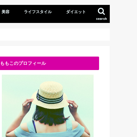
美容
ライフスタイル
ダイエット
search
ももこのプロフィール