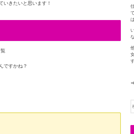
ていきたいと思います！
す
んですかね？