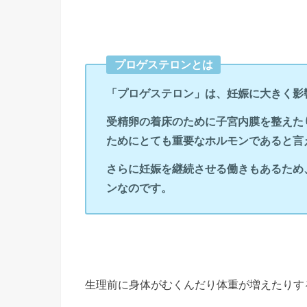
プロゲステロンとは
「プロゲステロン」は、妊娠に大きく影
受精卵の着床のために子宮内膜を整えた
ためにとても重要なホルモンであると言
さらに妊娠を継続させる働きもあるため
ンなのです。
生理前に身体がむくんだり体重が増えたりす